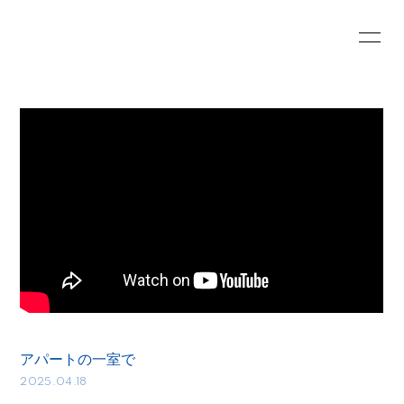
HOME
INFORMATION
SCHEDULE
PROFILE
VIDEO
DISCOGRAPHY
CONTACT
GOODS
アパートの一室で
2025.04.18